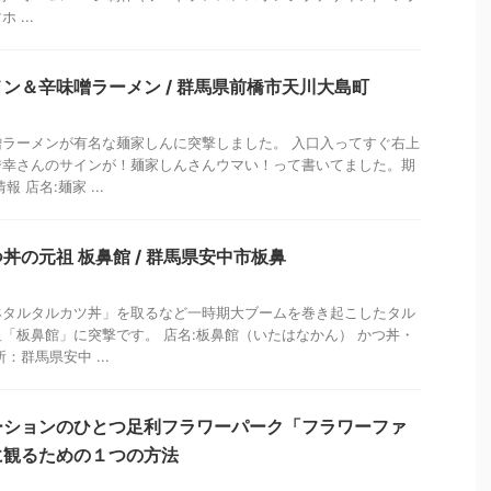
...
ン＆辛味噌ラーメン / 群馬県前橋市天川大島町
ラーメンが有名な麺家しんに突撃しました。 入口入ってすぐ右上
秀幸さんのサインが！麺家しんさんウマい！って書いてました。期
 店名:麺家 ...
丼の元祖 板鼻館 / 群馬県安中市板鼻
鉢タルタルカツ丼」を取るなど一時期大ブームを巻き起こしたタル
「板鼻館」に突撃です。 店名:板鼻館（いたはなかん） かつ丼・
：群馬県安中 ...
ーションのひとつ足利フラワーパーク「フラワーファ
に観るための１つの方法