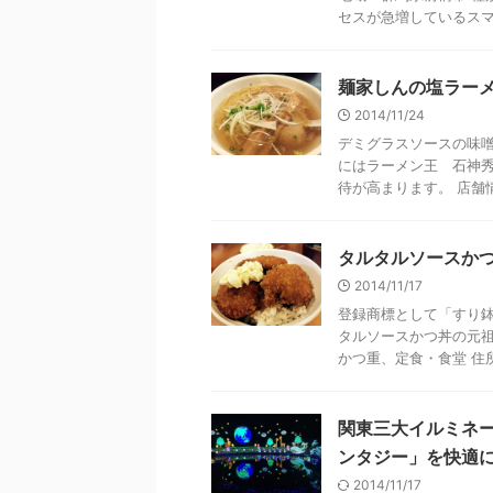
セスが急増しているスマホ 
麺家しんの塩ラーメ
2014/11/24
デミグラスソースの味噌
にはラーメン王 石神
待が高まります。 店舗情報
タルタルソースかつ
2014/11/17
登録商標として「すり
タルソースかつ丼の元祖
かつ重、定食・食堂 住所
関東三大イルミネ
ンタジー」を快適
2014/11/17