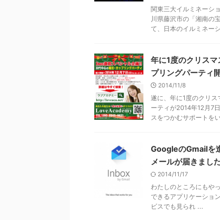
関東三大イルミネーシ
川県藤沢市の「湘南の宝
て、日本のイルミネーショ
年に1度のクリスマ
プリングパーティ開催
2014/11/8
遂に、年に1度のクリス
ーティが2014年12月
スをつかむサポートをいた
GoogleのGma
メールが届きまし
2014/11/17
わたしのところにもやっと
できるアプリケーションで
ビスでも見られ ...