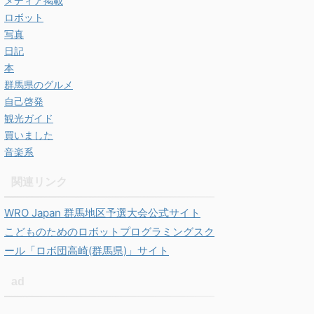
メディア掲載
ロボット
写真
日記
本
群馬県のグルメ
自己啓発
観光ガイド
買いました
音楽系
関連リンク
WRO Japan 群馬地区予選大会公式サイト
こどものためのロボットプログラミングスク
ール「ロボ団高崎(群馬県)」サイト
ad