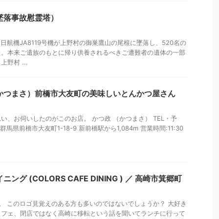
墜落事故慰霊塔）
、日航機JA8119号機が上野村の御巣鷹山の尾根に墜落し、520名の
た。本来ご遺族のもとに帰り供養されるべきご遭難者の遺体の一部
野村 ...
かつまさ）前橋市大友町の美味しいとんかつ屋さん
い、お伺いしたのがこのお店。 かつ政 （かつまさ） TEL・予
住所:群馬県前橋市大友町1-18-9 新前橋駅から1,084m 営業時間:11:30
グ (COLORS CAFE DINING ) ／ 高崎市箕郷町
。 このロゴ見覚えのある方も多いのではないでしょうか？ 大好き
カフェ、閉店ではなく高崎に移転という話を聞いてランチに行って