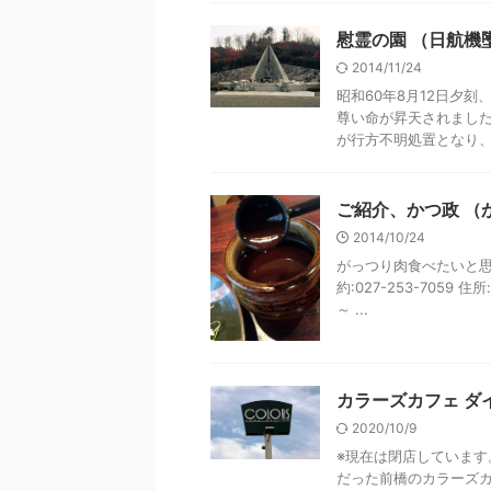
慰霊の園 （日航機
2014/11/24
昭和60年8月12日夕刻
尊い命が昇天されまし
が行方不明処置となり、上
ご紹介、かつ政 （
2014/10/24
がっつり肉食べたいと思
約:027-253-7059 
～ ...
カラーズカフェ ダイニン
2020/10/9
※現在は閉店しています
だった前橋のカラーズ