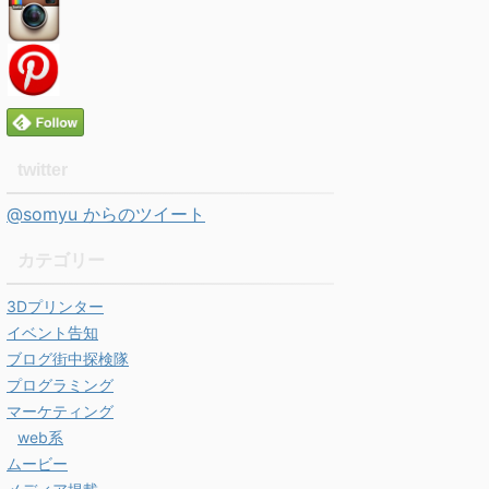
twitter
@somyu からのツイート
カテゴリー
3Dプリンター
イベント告知
ブログ街中探検隊
プログラミング
マーケティング
web系
ムービー