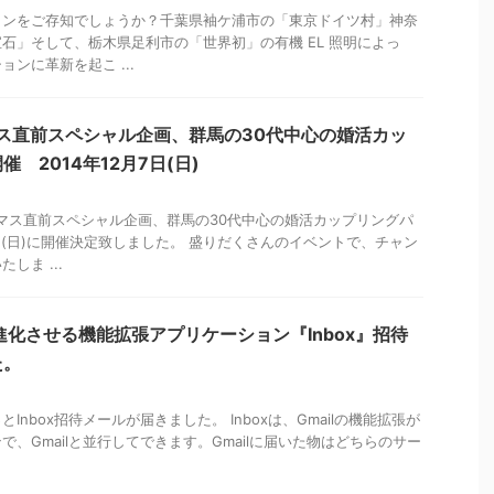
ョンをご存知でしょうか？千葉県袖ケ浦市の「東京ドイツ村」神奈
石」そして、栃木県足利市の「世界初」の有機 EL 照明によっ
ンに革新を起こ ...
ス直前スペシャル企画、群馬の30代中心の婚活カッ
 2014年12月7日(日)
マス直前スペシャル企画、群馬の30代中心の婚活カップリングパ
7日(日)に開催決定致しました。 盛りだくさんのイベントで、チャン
しま ...
ilを進化させる機能拡張アプリケーション『Inbox』招待
た。
Inbox招待メールが届きました。 Inboxは、Gmailの機能拡張が
、Gmailと並行してできます。Gmailに届いた物はどちらのサー