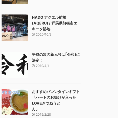
HADO アクエル前橋
(AQERU) / 群馬県前橋市エ
キータ跡地
2020/10/2
平成の次の新元号は｢令和｣に
決定！
2019/4/1
おすすめバレンタインギフト
「ハートのお揚げが入った
LOVEきつねうど
ん」
2019/2/28