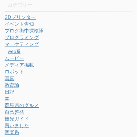
カテゴリー
3Dプリンター
イベント告知
ブログ街中探検隊
プログラミング
マーケティング
web系
ムービー
メディア掲載
ロボット
写真
教育論
日記
本
群馬県のグルメ
自己啓発
観光ガイド
買いました
音楽系