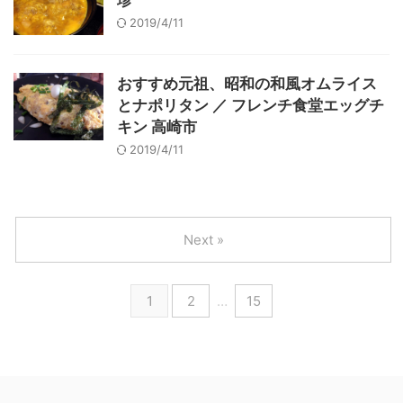
珍
2019/4/11
おすすめ元祖、昭和の和風オムライス
とナポリタン ／ フレンチ食堂エッグチ
キン 高崎市
2019/4/11
Next »
1
2
…
15