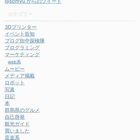
@somyu からのツイート
カテゴリー
3Dプリンター
イベント告知
ブログ街中探検隊
プログラミング
マーケティング
web系
ムービー
メディア掲載
ロボット
写真
日記
本
群馬県のグルメ
自己啓発
観光ガイド
買いました
音楽系