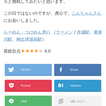
ろと挑戦してみたいと思います。
この日ではないのですが、虎心で、
こんちゃんさん
にお会いしました。
らーめん・つけめん虎心
（
ラーメン
/
赤城駅
、
東新
川駅
、
桐生球場前駅
）
昼総合点
★★★★
☆
4.0
Twitter
Share
Pocket
Hatena
LINE
URLコピー