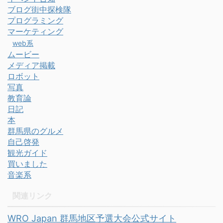
ブログ街中探検隊
プログラミング
マーケティング
web系
ムービー
メディア掲載
ロボット
写真
教育論
日記
本
群馬県のグルメ
自己啓発
観光ガイド
買いました
音楽系
関連リンク
WRO Japan 群馬地区予選大会公式サイト