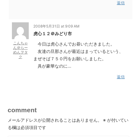
返信
2008年5月31日 at 9:09 AM
虎心１２＠みどり市
こんちゃ
今日は虎心さんでお昼いただきました。
ん＠らー
友達の旦那さんが最近はまっているという、
めんヲタ
ク
まぜそば７５０円をお願いしました。
具が豪華なのに...
返信
comment
メールアドレスが公開されることはありません。
※
が付いてい
る欄は必須項目です