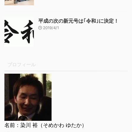
平成の次の新元号は｢令和｣に決定！
2019/4/1
プロフィール
名前：染川 裕（そめかわ ゆたか）