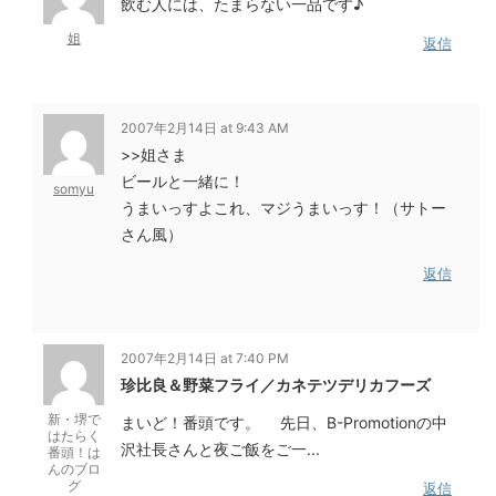
飲む人には、たまらない一品です♪
姐
返信
2007年2月14日 at 9:43 AM
>>姐さま
ビールと一緒に！
somyu
うまいっすよこれ、マジうまいっす！（サトー
さん風）
返信
2007年2月14日 at 7:40 PM
珍比良＆野菜フライ／カネテツデリカフーズ
新・堺で
まいど！番頭です。 先日、B-Promotionの中
はたらく
沢社長さんと夜ご飯をご一...
番頭！は
んのブロ
グ
返信