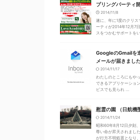
プリングパーティ開催
2014/11/8
遂に、年に1度のクリス
ーティが2014年12月
スをつかむサポートをいた
GoogleのGma
メールが届きまし
2014/11/17
わたしのところにもやっと
できるアプリケーションで
ビスでも見られ ...
慰霊の園 （日航機
2014/11/24
昭和60年8月12日夕刻
尊い命が昇天されまし
が行方不明処置となり、上