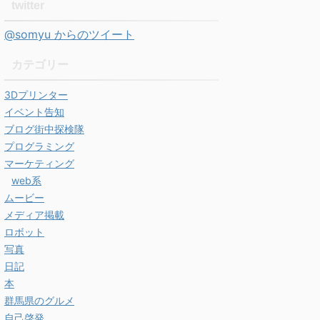
twitter
@somyu からのツイート
カテゴリー
3Dプリンター
イベント告知
ブログ街中探検隊
プログラミング
マーケティング
web系
ムービー
メディア掲載
ロボット
写真
日記
本
群馬県のグルメ
自己啓発