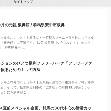
サイトマップ
丼の元祖 板鼻館 / 群馬県安中市板鼻
鉢タルタルカツ丼」を取るなど一時期大ブームを巻き起こしたタル
「板鼻館」に突撃です。 店名:板鼻館（いたはなかん） かつ丼・
：群馬県安中 ...
ーションのひとつ足利フラワーパーク「フラワーファ
に観るための１つの方法
ョンをご存知でしょうか？千葉県袖ケ浦市の「東京ドイツ村」神奈
石」そして、栃木県足利市の「世界初」の有機 EL 照明によっ
ンに革新を起こ ...
ス直前スペシャル企画、群馬の30代中心の婚活カッ