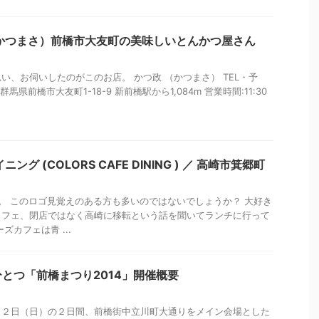
かつまさ）前橋市大友町の美味しいとんかつ屋さん
い、お伺いしたのがこのお店。 かつ政 （かつまさ） TEL・予
住所:群馬県前橋市大友町1-18-9 新前橋駅から1,084m 営業時間:11:30
グ (COLORS CAFE DINING ) ／ 高崎市箕郷町
。 このロゴ見覚えのある方も多いのではないでしょうか？ 大好き
カフェ、閉店ではなく高崎に移転という話を聞いてランチに行って
ズカフェは青 ...
とつ「前橋まつり2014」開催概要
１２日（日）の２日間、前橋街中立川町大通りをメイン会場とした