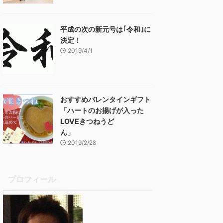
平成の次の新元号は｢令和｣に
決定！
2019/4/1
おすすめバレンタインギフト
「ハートのお揚げが入った
LOVEきつねうど
ん」
2019/2/28
プロフィール