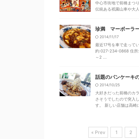
中心市街地で前橋まつり
伝統ある祇園山車や大人み
珍満 マーボーラー
2014/11/17
最近17号を車で走って
約:027-234-0868 
～2 ...
話題のパンケーキのお
2014/10/25
大好きだった前橋のカ
さそうでしたので突入し
す。 新しい店舗は高崎に
« Prev
1
2