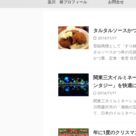
染川 裕プロフィール
お問合せ
タルタルソースかつ
2014/11/17
登録商標として「すり
タルソースかつ丼の元祖
かつ重、定食・食堂 住所
関東三大イルミネ
ンタジー」を快適
2014/11/17
関東三大イルミネーシ
川県藤沢市の「湘南の宝
て、日本のイルミネーショ
年に1度のクリスマ