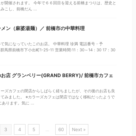
が開催されます。 今年で６６回目を迎える前橋まつりは、歴史と
こし、前橋だん ...
メン（麻婆湯麺）／ 前橋市の中華料理
いて気になっていたこのお店。 中華料理 珍満 電話番号・予
住所:群馬県前橋市下小出町1-25-11 営業時間:11：30～14：30 17：30
店 グランベリー(GRAND BERRY)/ 前橋市カフェ
ラーズカフェの閉店からしばらく経ちましたが、その後のお店も良
てみました。 ※カラーズカフェは閉店ではなく移転だったようで
あります。気に ...
3
4
5
…
60
Next »