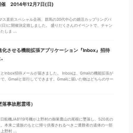
 2014年12月7日(日)
マス直前スペシャル企画、群馬の30代中心の婚活カップリングパ
7日(日)に開催決定致しました。 盛りだくさんのイベントで、チャン
しま ...
ilを進化させる機能拡張アプリケーション『Inbox』招待
た。
Inbox招待メールが届きました。 Inboxは、Gmailの機能拡張が
、Gmailと並行してできます。Gmailに届いた物はどちらのサー
墜落事故慰霊塔）
、日航機JA8119号機が上野村の御巣鷹山の尾根に墜落し、520名の
た。本来ご遺族のもとに帰り供養されるべきご遭難者の遺体の一部
野村 ...