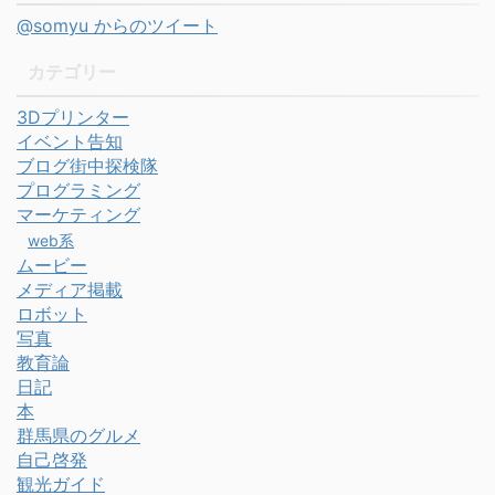
@somyu からのツイート
カテゴリー
3Dプリンター
イベント告知
ブログ街中探検隊
プログラミング
マーケティング
web系
ムービー
メディア掲載
ロボット
写真
教育論
日記
本
群馬県のグルメ
自己啓発
観光ガイド