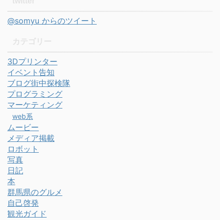
twitter
@somyu からのツイート
カテゴリー
3Dプリンター
イベント告知
ブログ街中探検隊
プログラミング
マーケティング
web系
ムービー
メディア掲載
ロボット
写真
日記
本
群馬県のグルメ
自己啓発
観光ガイド