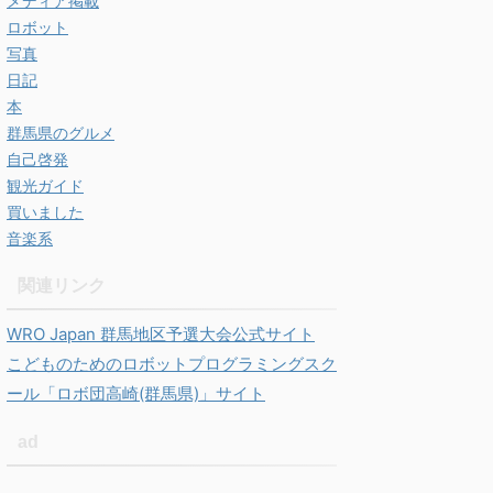
メディア掲載
ロボット
写真
日記
本
群馬県のグルメ
自己啓発
観光ガイド
買いました
音楽系
関連リンク
WRO Japan 群馬地区予選大会公式サイト
こどものためのロボットプログラミングスク
ール「ロボ団高崎(群馬県)」サイト
ad