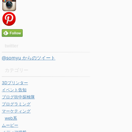
twitter
@somyu からのツイート
カテゴリー
3Dプリンター
イベント告知
ブログ街中探検隊
プログラミング
マーケティング
web系
ムービー