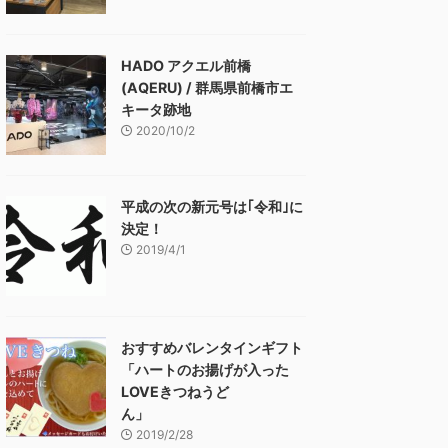
HADO アクエル前橋
(AQERU) / 群馬県前橋市エ
キータ跡地
2020/10/2
平成の次の新元号は｢令和｣に
決定！
2019/4/1
おすすめバレンタインギフト
「ハートのお揚げが入った
LOVEきつねうど
ん」
2019/2/28