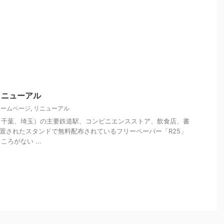
リニューアル
ホームページ
,
リニューアル
、千葉、埼玉）の主要鉄道駅、コンビニエンスストア、飲食店、書
に設置されたスタンドで無料配布されているフリーペーパー「R25」
ろがない ...