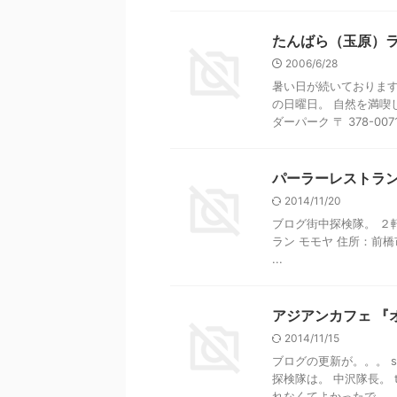
たんばら（玉原）
2006/6/28
暑い日が続いております
の日曜日。 自然を満喫
ダーパーク 〒 378-0071 
パーラーレストラン
2014/11/20
ブログ街中探検隊。 ２
ラン モモヤ 住所：前橋市千代
...
アジアンカフェ 『
2014/11/15
ブログの更新が。。。 s
探検隊は。 中沢隊長。 
れなくてよかったで ...