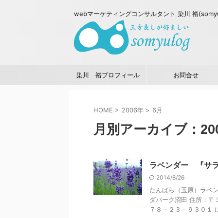
webマーケティングコンサルタント 染川 裕(somy
染川 裕プロフィール
お問合せ
HOME
>
2006年
>
6月
月別アーカイブ：200
ラベンダー 『サ
2014/8/26
たんばら（玉原）ラベン
ダパーク沼田 住所：〒
７８－２３－９３０１ に