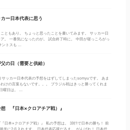
ッカー日本代表に思う
こともあり。 ちょっと思ったことを書いてみます。 サッカー日
チア。 一番気になったのが。 試合終了時に。 中田が寝っころがっ
トスも ...
が父の日（需要と供給）
りサッカー日本代表の予想をはずしてしまったsomyuです。 あま
わけの言葉もないです。。。 ブラジル戦はきっと勝ってくれま
曜日は。 ...
予想 『日本×クロアチア戦）』
『日本×クロアチア戦）』 私の予想は。 3対1で日本の勝ち！ 前
が後半に2点入れます。 日本代表応援だるま。 がんばれ！ 日本代