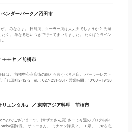
ラベンダーパーク／沼田市
が。 みなさま。 日射病、クーラー病は大丈夫でしょうか？ 先週
したく。 単なる思いつきで行ってまいりました。 たんばらラベン
...
 モモヤ ／前橋市
軒目は。 前橋中心商店街の顔とも言うべきお店。 パーラーレスト
田町2-12-2 Tel.：027-231-5017 営業時間：10:00～19:30
オリエンタル』 ／ 東南アジア料理 前橋市
omyuでございまーす。(サザエさん風) さーて今週のブログ街中
tomiya副隊長。 サトーさん。 ミナケン隊員？。 Ｉ嬢。 （傘を忘