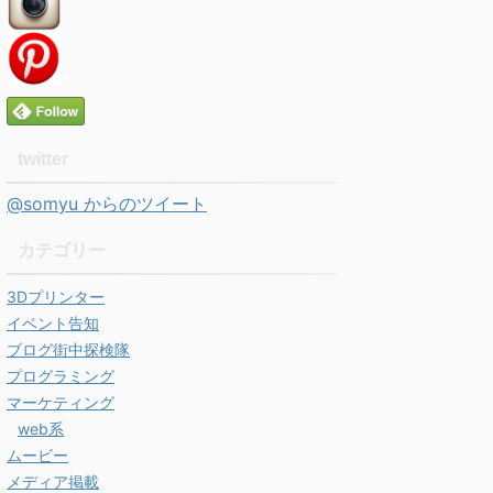
twitter
@somyu からのツイート
カテゴリー
3Dプリンター
イベント告知
ブログ街中探検隊
プログラミング
マーケティング
web系
ムービー
メディア掲載