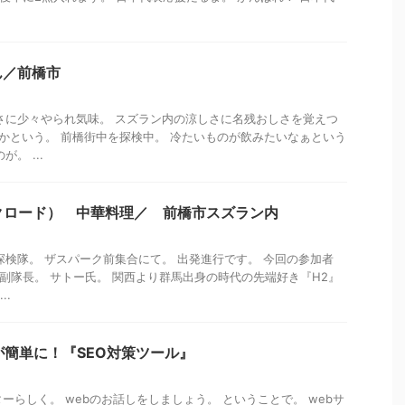
ん／前橋市
さに少々やられ気味。 スズラン内の涼しさに名残おしさを覚えつ
ろうかという。 前橋街中を探検中。 冷たいものが飲みたいなぁという
。 ...
シルクロード） 中華料理／ 前橋市スズラン内
探検隊。 ザスパーク前集合にて。 出発進行です。 今回の参加者
iya副隊長。 サトー氏。 関西より群馬出身の時代の先端好き『H2』
..
が簡単に！『SEO対策ツール』
ーらしく。 webのお話しをしましょう。 ということで。 webサ