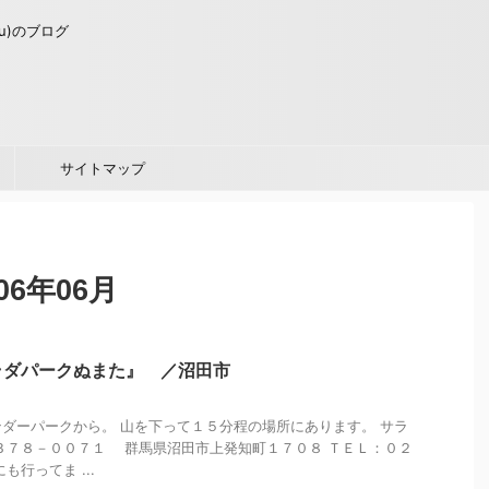
u)のブログ
サイトマップ
6年06月
ラダパークぬまた』 ／沼田市
ダーパークから。 山を下って１５分程の場所にあります。 サラ
３７８－００７１ 群馬県沼田市上発知町１７０８ ＴＥＬ：０２
も行ってま ...