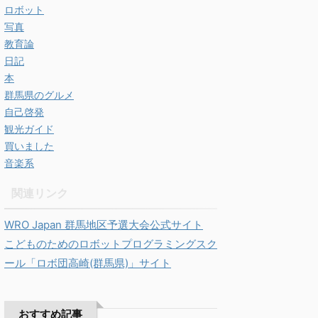
ロボット
写真
教育論
日記
本
群馬県のグルメ
自己啓発
観光ガイド
買いました
音楽系
関連リンク
WRO Japan 群馬地区予選大会公式サイト
こどものためのロボットプログラミングスク
ール「ロボ団高崎(群馬県)」サイト
おすすめ記事