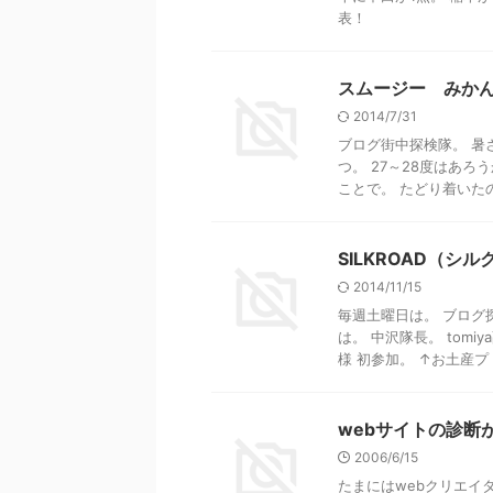
表！
スムージー みか
2014/7/31
ブログ街中探検隊。 暑
つ。 27～28度はあ
ことで。 たどり着いたのが
SILKROAD（
2014/11/15
毎週土曜日は。 ブログ
は。 中沢隊長。 tom
様 初参加。 ↑お土産プ .
webサイトの診断
2006/6/15
たまにはwebクリエイタ