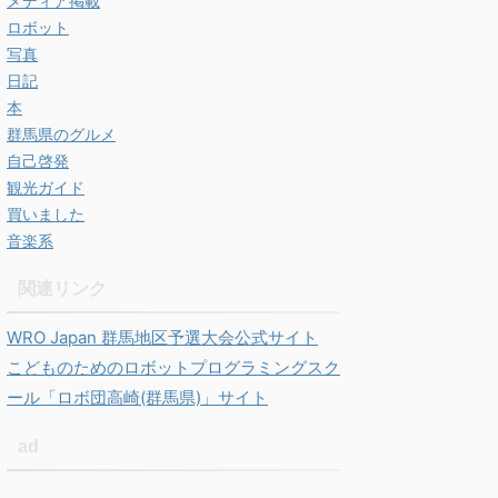
メディア掲載
ロボット
写真
日記
本
群馬県のグルメ
自己啓発
観光ガイド
買いました
音楽系
関連リンク
WRO Japan 群馬地区予選大会公式サイト
こどものためのロボットプログラミングスク
ール「ロボ団高崎(群馬県)」サイト
ad