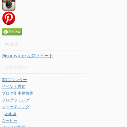
twitter
@somyu からのツイート
カテゴリー
3Dプリンター
イベント告知
ブログ街中探検隊
プログラミング
マーケティング
web系
ムービー