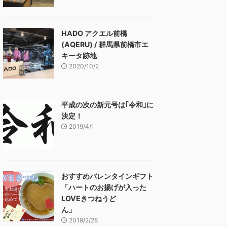
HADO アクエル前橋
(AQERU) / 群馬県前橋市エ
キータ跡地
2020/10/2
平成の次の新元号は｢令和｣に
決定！
2019/4/1
おすすめバレンタインギフト
「ハートのお揚げが入った
LOVEきつねうど
ん」
2019/2/28