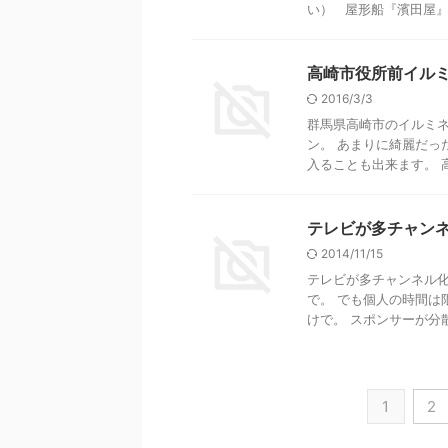
い） 屋形船『濱田屋』 .
高崎市役所前イル
2016/3/3
群馬県高崎市のイルミネ
ン。 あまりに綺麗だっ
入ることも出来ます。 高崎
テレビが多チャン
2014/11/15
テレビが多チャンネル化
で。 でも個人の時間は
けで。 スポンサーが分散化
1
2