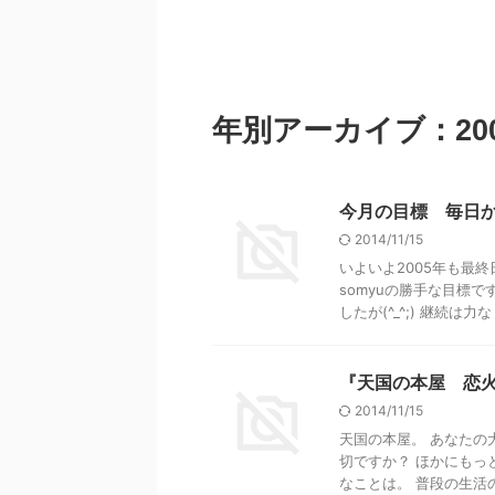
年別アーカイブ：20
今月の目標 毎日
2014/11/15
いよいよ2005年も最
somyuの勝手な目標
したが(^_^;) 継続は力な .
『天国の本屋 恋
2014/11/15
天国の本屋。 あなたの
切ですか？ ほかにもっ
なことは。 普段の生活の中