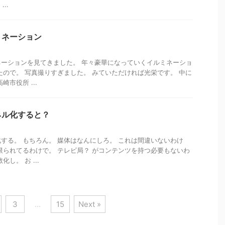
..
ミネーション
ーションを見てきました。 年々豪華になっていくイルミネーショ
たので。 写真撮りすぎました。 みていただければ光栄です。 中に
市役所 ...
ネル化すると？
する。 もちろん。 媒体はなんにしろ。 これは間違いないわけ
限られてるわけで。 テレビ局？ がコンテンツを持つ必要もないわ
し。 お ...
3
…
15
Next »