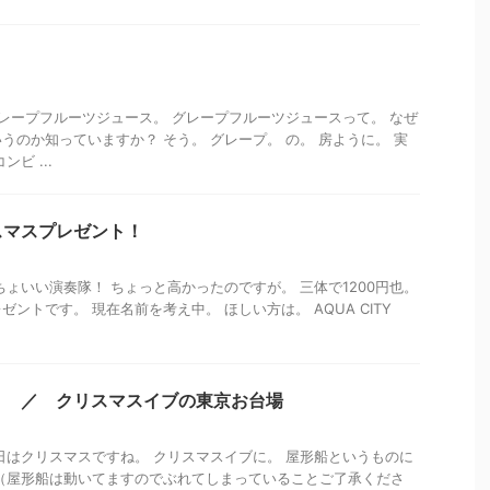
グレープフルーツジュース。 グレープフルーツジュースって。 なぜ
うのか知っていますか？ そう。 グレープ。 の。 房ように。 実
ビ ...
スマスプレゼント！
ちょいい演奏隊！ ちょっと高かったのですが。 三体で1200円也。
ントです。 現在名前を考え中。 ほしい方は。 AQUA CITY
』 ／ クリスマスイブの東京お台場
日はクリスマスですね。 クリスマスイブに。 屋形船というものに
（屋形船は動いてますのでぶれてしまっていることご了承くださ