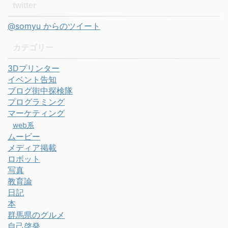
twitter
@somyu からのツイート
カテゴリー
3Dプリンター
イベント告知
ブログ街中探検隊
プログラミング
マーケティング
web系
ムービー
メディア掲載
ロボット
写真
教育論
日記
本
群馬県のグルメ
自己啓発