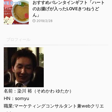
おすすめバレンタインギフト「ハート
のお揚げが入ったLOVEきつねうど
ん」
2019/2/28
プロフィール
名前：染川 裕（そめかわ ゆたか）
HN：somyu
職業:マーケティングコンサルタント兼webクリエ