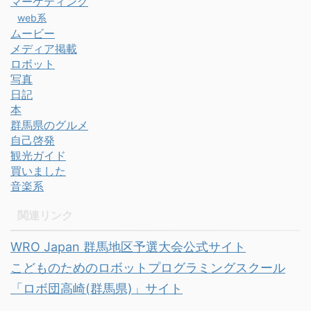
マーケティング
web系
ムービー
メディア掲載
ロボット
写真
日記
本
群馬県のグルメ
自己啓発
観光ガイド
買いました
音楽系
関連リンク
WRO Japan 群馬地区予選大会公式サイト
こどものためのロボットプログラミングスクール
「ロボ団高崎(群馬県)」サイト