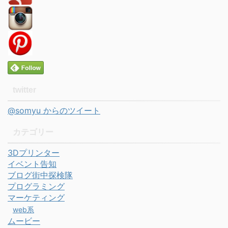
twitter
@somyu からのツイート
カテゴリー
3Dプリンター
イベント告知
ブログ街中探検隊
プログラミング
マーケティング
web系
ムービー